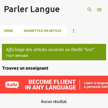
Parler Langue
Accéder au contenu principal
HOME
SOUMETTEZ UN ARTICLE
Affichage des articles associés au libellé
test
TOUT AFFICHER
Trouvez un enseignant
A
r
t
i
c
Aucun résultat.
l