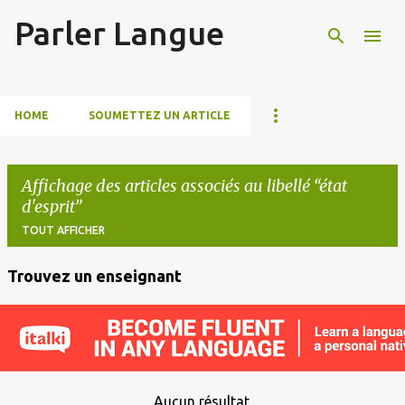
Parler Langue
Accéder au contenu principal
HOME
SOUMETTEZ UN ARTICLE
Affichage des articles associés au libellé
état
d'esprit
TOUT AFFICHER
Trouvez un enseignant
A
r
t
i
c
Aucun résultat.