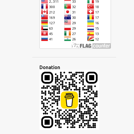
CURSIVE
DÉFI
DÉMOCRATIQUE
DÉVELOPPEMENT
DISCOURS
DISCUSSION
DISPARITÉ
ÉCHANGE
ÉCOLE
ÉCONOMIE
ÉCOUTE
ÉCOUTER
ÉCRIRE
ÉCRITURE
ÉDITEUR
ÉDUCATION
EFFACEMENT CULTUREL
EMPIRE
Donation
EMPLOI
EN LIGNE
ENSEIGNANT
ENSEIGNEMENT
ENTREPRISE
ESPAGNOL
ESPERANTISTO
ESPÉRANTO
ESPRIT
ÉTAT D'ESPRIT
ETHNIQUE
ÉTRANGER
ÉTRANGERS
ÉTUDE