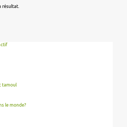
 résultat.
ctif
t tamoul
ns le monde?