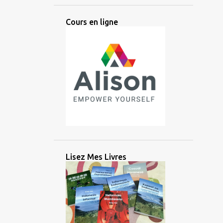
ANCIEN
ANGLAIS
ANTIQUE
Cours en ligne
ANTIQUITÉ
APPRENTISSAGE
ARABE
ARGENT
ARIKA
ARTIFICIEL
ARTIFICIELLE
ARTS
ASIATIQUE
ASIE
ASIE CENTRALE
ASIE DE L'EST
ASIE DU SUD
ASIE DU SUD EST
ASIE DU SUD-EST
AUDIO
AUSTRONÉSIEN
AUSTRONÉSIENNE
AUXILIAIRE
Lisez Mes Livres
AVANTAGE
AZERBAÏDJAN
BALINAIS
BANGLADESH
BATAK
BATAN
BATANES
BAYBAYIN
BILINGUE
BRAHMI
BRITANNIQUE