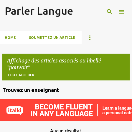
Parler Langue
Accéder au contenu principal
HOME
SOUMETTEZ UN ARTICLE
Affichage des articles associés au libellé
pouvoir
TOUT AFFICHER
Trouvez un enseignant
A
r
t
i
c
Aucun résultat.