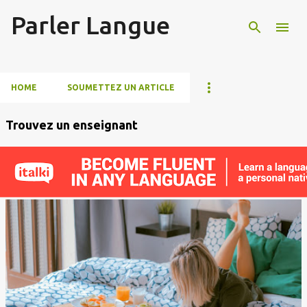
Parler Langue
Accéder au contenu principal
HOME
SOUMETTEZ UN ARTICLE
Trouvez un enseignant
A
r
t
i
c
l
e
s