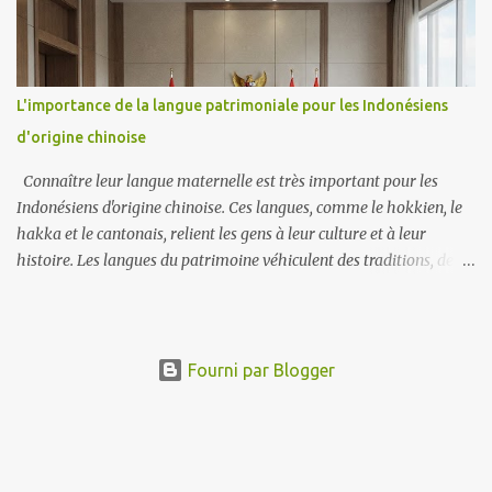
vocabulaire, vous pourrez reconnaître les mots plus facilement,
même sans les voyelles. Pensez-y comme si vous résolviez un
puzzle. Connaître les éléments (vocabulaire) permet de
comprendre beaucoup plus facilement l’ensemble du tableau
L'importance de la langue patrimoniale pour les Indonésiens
(lecture). Lorsque vous voyez un mot que vous reconnaissez, vous
d'origine chinoise
serez en mesure de deviner les voyelles manquantes en fonction du
contexte et de vos connaissances exis...
Connaître leur langue maternelle est très important pour les
Indonésiens d'origine chinoise. Ces langues, comme le hokkien, le
hakka et le cantonais, relient les gens à leur culture et à leur
histoire. Les langues du patrimoine véhiculent des traditions, des
histoires et des valeurs qui ont été transmises de génération en
génération. Lorsque les Indonésiens d'origine chinoise parlent leur
langue d'origine, ils gardent leur culture vivante. Ça aide les jeunes
générations à comprendre leurs racines et à se sentir fières de leur
Fourni par Blogger
identité. Lorsque leur langue maternelle n'est pas le chinois, ils ont
tendance à penser différemment des chinois. Pour de nombreuses
familles, parler une langue maternelle est une façon de se
connecter avec des parents plus âgés. Il permet aux enfants de