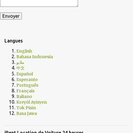
Langues
English
Bahasa Indonesia
ملايو
中文
Español
Esperanto
Português
Français
Italiano
Kreyòl Ayisyen
Tok Pisin
Basa Jawa
iRent Location de Voiture 24 heures