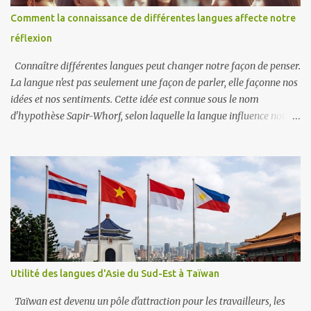
Comment la connaissance de différentes langues affecte notre
réflexion
Connaître différentes langues peut changer notre façon de penser.
La langue n'est pas seulement une façon de parler, elle façonne nos
idées et nos sentiments. Cette idée est connue sous le nom
d'hypothèse Sapir-Whorf, selon laquelle la langue influence notre
façon de voir le monde. Quand on apprend une nouvelle langue, on
apprend aussi de nouvelles façons de s'exprimer. Les différentes
langues ont des mots et des expressions uniques qui peuvent
changer notre compréhension des choses. Par exemple, le mot
allemand « schadenfreude » décrit notre joie quand quelqu’un
d’autre a un problème. Ce mot spécifique n'existe peut-être pas
dans plusieurs autres langues, ce qui montre comment la langue
peut façonner nos pensées sur les émotions. Parler plus d'une
langue peut rendre notre cerveau plus flexible, ce qui nous permet
Utilité des langues d'Asie du Sud-Est à Taïwan
de passer plus facilement d'une façon de penser à une autre. Les
personnes bilingues réussissent souvent mieux dans les tâches qui
Taïwan est devenu un pôle d'attraction pour les travailleurs, les