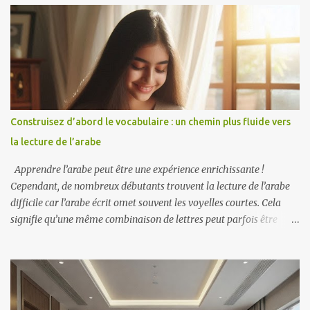
programmes d'études à l'étranger en immersion et en organisant la
Conférence des polyglottes 2025 à Taïwan. Sa philosophie met
l'accent sur le fait que les langues doivent faire partie intégrante de
la vie quotidienne, et non se limiter aux matières académiques, et
que le courage de parler est plus important qu'une parfaite
maîtrise de la langue. Parcours et inspiration Terry a étudié le
jardinage et la biologie à l'université, pas la linguistique. Inspiré
Construisez d’abord le vocabulaire : un chemin plus fluide vers
par son professeur Shih Chia-lin, qui passait d'une langue à l'autre
la lecture de l’arabe
avec une aisance déconcertante, il a décidé de...
Apprendre l’arabe peut être une expérience enrichissante !
Cependant, de nombreux débutants trouvent la lecture de l’arabe
difficile car l’arabe écrit omet souvent les voyelles courtes. Cela
signifie qu’une même combinaison de lettres peut parfois être
prononcée de différentes manières. Pour faciliter votre parcours
d'apprentissage de l'arabe, pensez à vous concentrer d'abord sur
l'enrichissement de votre vocabulaire. Apprenez des mots courants
et leur signification. Cela vous donnera une base solide lorsque
vous commencerez à lire. Une fois que vous maîtriserez bien le