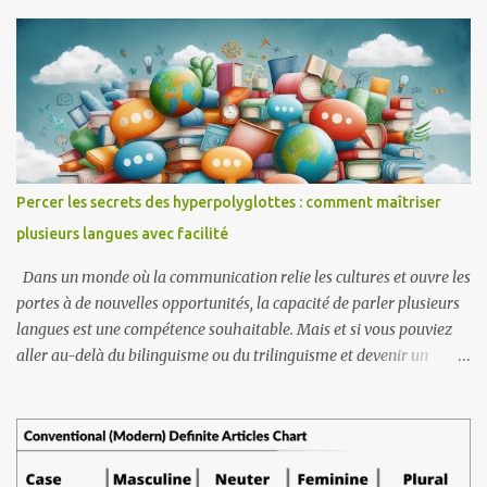
indonésiens courants dans la ville. Des termes de transport aux
expressions emblématiques, vous vous sentirez instantanément
comme un local. Transports et lieux Becak Hantu = Pousse-pousse
motorisé qui va très vite Galon = Station-service Kede Aceh =
Épicerie (généralement tenue par des Acehnais) Kede Sampah =
Petit magasin vendant des légumes et des articles de cuisine.
Kereta = Moto Monja/Monza = Lieu de vente de vêtements
d'occasion importés (origine du mot : Monginsidi Plaza) Pajak =
Percer les secrets des hyperpolyglottes : comment maîtriser
Marché (lieu d'achat et de vente de légumes, de viande ou de
plusieurs langues avec facilité
produits de première nécessité) Pasar = Route pavée Pinggir! = Dit
au conducteur de transport en commun lorsqu'un passa...
Dans un monde où la communication relie les cultures et ouvre les
portes à de nouvelles opportunités, la capacité de parler plusieurs
langues est une compétence souhaitable. Mais et si vous pouviez
aller au-delà du bilinguisme ou du trilinguisme et devenir un
hyperpolyglotte (quelqu'un qui parle couramment six, dix, voire
vingt langues) ? Les hyperpolyglottes ne naissent pas avec des
capacités extraordinaires, ils sont le fruit de leur dévouement, de
leur stratégie et d’un profond amour pour l’apprentissage. Les
langues peuvent être similaires ou identiques de diverses