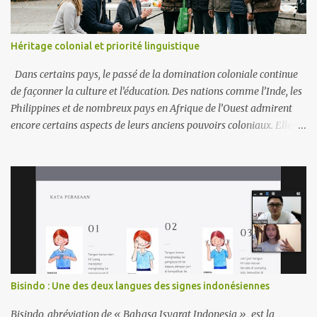
Héritage colonial et priorité linguistique
Dans certains pays, le passé de la domination coloniale continue
de façonner la culture et l’éducation. Des nations comme l’Inde, les
Philippines et de nombreux pays en Afrique de l’Ouest admirent
encore certains aspects de leurs anciens pouvoirs coloniaux. Elles
donnent souvent la priorité à des langues comme l’anglais, le
français ou l’espagnol. Ces langues sont perçues comme des portes
vers la vie moderne, les emplois mondiaux et le respect. Exemples
En Afrique francophone, le français reste la langue du
gouvernement et des écoles, considéré comme un signe de statut.
Aux Philippines, l’anglais est dominant dans les affaires et les
universités, souvent plus important que les langues locales. Au
Cameroun, les débats portent sur la question de savoir si le
français et l’anglais doivent dominer ou si les langues autochtones
Bisindo : Une des deux langues des signes indonésiennes
doivent avoir plus de place. Avantages La maîtrise des langues
coloniales facilite le commerce, la diplomatie et les études à
Bisindo, abréviation de « Bahasa Isyarat Indonesia », est la