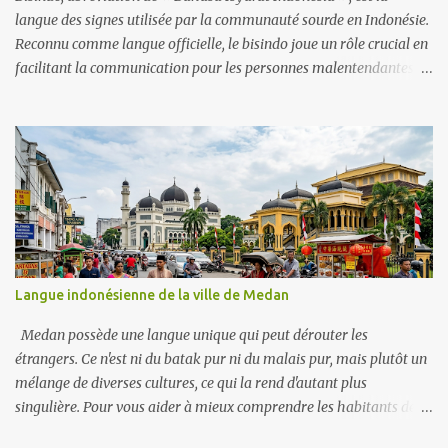
l’étranger. Les parler peut ouvri...
langue des signes utilisée par la communauté sourde en Indonésie.
Reconnu comme langue officielle, le bisindo joue un rôle crucial en
facilitant la communication pour les personnes malentendantes à
travers l'archipel. Bisindo intègre des signes régionaux, reflétant
les diverses cultures et langues présentes en Indonésie. Cette
caractéristique lui permet de s'adapter et d'évoluer, ce qui la rend
pertinente pour diverses communautés tout en maintenant une
identité linguistique cohérente. D'autre part, SIBI, ou « Sistem
Isyarat Bahasa Indonesia », est un système de langue des signes
indonésienne qui a été développé pour normaliser la
communication au sein de la communauté sourde en Indonésie. Il
a été introduit pour faciliter l'éducation et la communication des
Langue indonésienne de la ville de Medan
personnes sourdes, en particulier dans des contextes formels. Pour
simplifier, SIBI est la langue standard et Bisindo est la langue
Medan possède une langue unique qui peut dérouter les
familière. J'a...
étrangers. Ce n'est ni du batak pur ni du malais pur, mais plutôt un
mélange de diverses cultures, ce qui la rend d'autant plus
singulière. Pour vous aider à mieux comprendre les habitants de
Medan et à éviter les maladresses, voici une liste de mots