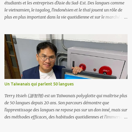
nécessitent de la...
étudiants et les entreprises d'Asie du Sud-Est. Des langues comme
le vietnamien, le tagalog, l'indonésien et le thaï jouent un rôle de
plus en plus important dans la vie quotidienne et sur le marché du
travail. Main-d'œuvre De nombreux travailleurs migrants à
Taïwan viennent du Vietnam, des Philippines, d'Indonésie et de
Thaïlande. Cela crée une demande de communication dans ces
langues dans des secteurs comme la production manufacturière,
les services à la personne et la construction. Politique
gouvernementale La Nouvelle politique d’ouverture vers le Sud de
Taïwan vise à renforcer ses liens avec l’Asie du Sud-Est. Depuis
2017, le ministère de l’Éducation propose des programmes
linguistiques qui ont permis à plus de 30 000 élèves d’apprendre
Un Taïwanais qui parlent 50 langues
l’indonésien, le thaï, le malais, le birman et le vietnamien. Ces
cours incluent désormais le vocabulaire professionnel nécessaire
Terry Hsieh (謝智翔) est un Taïwanais polyglotte qui maîtrise plus
aux affaires et au commerce....
de 50 langues depuis 20 ans. Son parcours démontre que
l'apprentissage des langues ne repose pas sur un don inné, mais sur
des méthodes efficaces, des habitudes quotidiennes et l'immersion.
Terry s'est également investi dans la promotion du multilinguisme
à Taïwan en fondant le Taiwan Multilingual Café, en lançant des