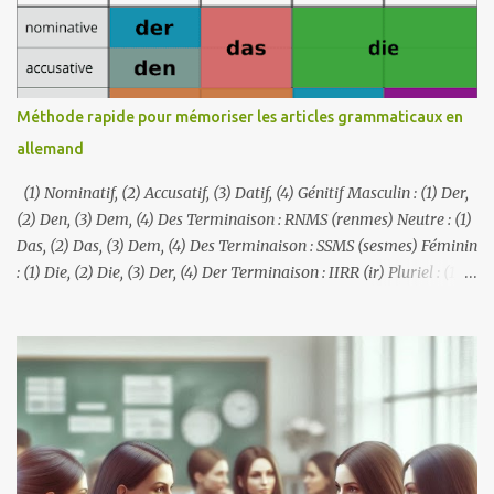
manières, par exemple par le biais d'un vocabulaire, d'une
grammaire ou de racines historiques communes. Dans cet article,
vous découvrirez quelques exemples de langues similaires ou
identiques que vous pouvez apprendre en peu de temps : 1. Langues
Méthode rapide pour mémoriser les articles grammaticaux en
Mutuellement Intelligibles Espagnol et portugais : Les locuteurs de
allemand
ces deux langues romanes peuvent souvent se comprendre dans
une certaine mesure, notamment so...
(1) Nominatif, (2) Accusatif, (3) Datif, (4) Génitif Masculin : (1) Der,
(2) Den, (3) Dem, (4) Des Terminaison : RNMS (renmes) Neutre : (1)
Das, (2) Das, (3) Dem, (4) Des Terminaison : SSMS (sesmes) Féminin
: (1) Die, (2) Die, (3) Der, (4) Der Terminaison : IIRR (ir) Pluriel : (1)
Die, (2) Die, (3) Den, (4) Der Terminaison : IINR (iner)