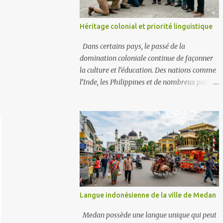
Héritage colonial et priorité linguistique
Dans certains pays, le passé de la
domination coloniale continue de façonner
la culture et l’éducation. Des nations comme
l’Inde, les Philippines et de nombreux pays
en Afrique de l’Ouest admirent encore
certains aspects de leurs anciens pouvoirs
coloniaux. Elles donnent souvent la priorité
à des langues comme l’anglais, le français ou
l’espagnol. Ces langues sont perçues comme
des portes vers la vie moderne, les emplois
mondiaux et le respect. Exemples En Afrique
francophone, le français reste la langue du
gouvernement et des écoles, considéré
Langue indonésienne de la ville de Medan
comme un signe de statut. Aux Philippines,
l’anglais est dominant dans les affaires et les
Medan possède une langue unique qui peut