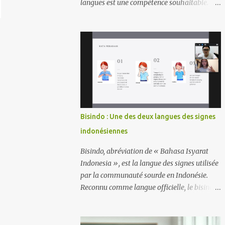
langues est une compétence souhaitable.
d'achat et de vente de légumes, de viande ou
Mais et si vous pouviez aller au-delà du
de produits de première nécessité) Pasar =
bilinguisme ou du trilinguisme et devenir un
Route pavée Pinggir! = Dit au conducteur de
hyperpolyglotte (quelqu'un qui parle
transport en commun lorsqu'un passa...
couramment six, dix, voire vingt langues) ?
Les hyperpolyglottes ne naissent pas avec
des capacités extraordinaires, ils sont le fruit
de leur dévouement, de leur stratégie et d’un
profond amour pour l’apprentissage. Les
langues peuvent être similaires ou
Bisindo : Une des deux langues des signes
identiques de diverses manières, par
indonésiennes
exemple par le biais d'un vocabulaire, d'une
grammaire ou de racines historiques
Bisindo, abréviation de « Bahasa Isyarat
communes. Dans cet article, vous
Indonesia », est la langue des signes utilisée
découvrirez quelques exemples de langues
par la communauté sourde en Indonésie.
similaires ou identiques que vous pouvez
Reconnu comme langue officielle, le bisindo
apprendre en peu de temps : 1. Langues
joue un rôle crucial en facilitant la
Mutuellement Intelligibles Espagnol et
communication pour les personnes
portugais : Les locuteurs de ces deux langues
malentendantes à travers l'archipel. Bisindo