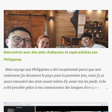
histoires et des valeurs qui ont été transmises de génération en
génération. Lorsque les Indonésiens d'origine chinoise parlent leur
langue d'origine, ils gardent leur culture vivante. Ça aide les jeunes
générations à comprendre leurs racines et à se sentir fières de leur
identité. Lorsque leur langue maternelle n'est pas le chinois, ils ont
tendance à penser différemment des chinois. Pour de nombreuses
familles, parler une langue maternelle est une façon de se
connecter avec des parents plus âgés. Il permet aux enfants de
communiquer avec leurs grands-parents et d'en apprendre
Rencontres avec des amis chabacano et espérantistes aux
davantage sur l'histoire de leur famille. Cela renforce les liens
Philippines
familiaux et crée un sentiment d’appartenance. La société dans l...
Mon voyage aux Philippines a été exceptionnel parce que non
seulement j'ai découvert le pays pour la première fois, mais j'y ai
aussi rencontré des amis avant même d'y avoir mis les pieds. Cela
a été possible grâce à ma connaissance des langues étrangères et à
mon appartenance aux communautés linguistiques concernées.
L'avantage de faire partie d'une communauté linguistique est la
possibilité de rencontrer ses membres dans d'autres pays. Lors de
ce voyage, j'ai rencontré deux amis, l'un chabacano et l'autre