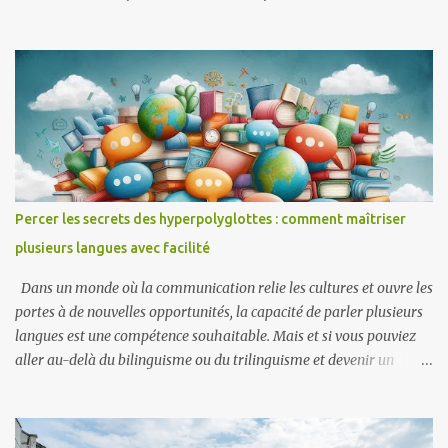
donnent souvent la priorité à des langues comme l’anglais, le
français ou l’espagnol. Ces langues sont perçues comme des portes
vers la vie moderne, les emplois mondiaux et le respect. Exemples
En Afrique francophone, le français reste la langue du
gouvernement et des écoles, considéré comme un signe de statut.
Aux Philippines, l’anglais est dominant dans les affaires et les
universités, souvent plus important que les langues locales. Au
Cameroun, les débats portent sur la question de savoir si le
français et l’anglais doivent dominer ou si les langues autochtones
Percer les secrets des hyperpolyglottes : comment maîtriser
doivent avoir plus de place. Avantages La maîtrise des langues
plusieurs langues avec facilité
coloniales facilite le commerce, la diplomatie et les études à
l’étranger. Les parler peut ouvri...
Dans un monde où la communication relie les cultures et ouvre les
portes à de nouvelles opportunités, la capacité de parler plusieurs
langues est une compétence souhaitable. Mais et si vous pouviez
aller au-delà du bilinguisme ou du trilinguisme et devenir un
hyperpolyglotte (quelqu'un qui parle couramment six, dix, voire
vingt langues) ? Les hyperpolyglottes ne naissent pas avec des
capacités extraordinaires, ils sont le fruit de leur dévouement, de