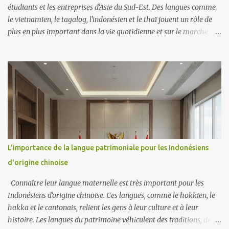
nécessitent de la...
étudiants et les entreprises d'Asie du Sud-Est. Des langues comme
le vietnamien, le tagalog, l'indonésien et le thaï jouent un rôle de
plus en plus important dans la vie quotidienne et sur le marché du
travail. Main-d'œuvre De nombreux travailleurs migrants à
Taïwan viennent du Vietnam, des Philippines, d'Indonésie et de
Thaïlande. Cela crée une demande de communication dans ces
langues dans des secteurs comme la production manufacturière,
les services à la personne et la construction. Politique
gouvernementale La Nouvelle politique d’ouverture vers le Sud de
Taïwan vise à renforcer ses liens avec l’Asie du Sud-Est. Depuis
2017, le ministère de l’Éducation propose des programmes
linguistiques qui ont permis à plus de 30 000 élèves d’apprendre
L'importance de la langue patrimoniale pour les Indonésiens
l’indonésien, le thaï, le malais, le birman et le vietnamien. Ces
d'origine chinoise
cours incluent désormais le vocabulaire professionnel nécessaire
aux affaires et au commerce....
Connaître leur langue maternelle est très important pour les
Indonésiens d'origine chinoise. Ces langues, comme le hokkien, le
hakka et le cantonais, relient les gens à leur culture et à leur
histoire. Les langues du patrimoine véhiculent des traditions, des