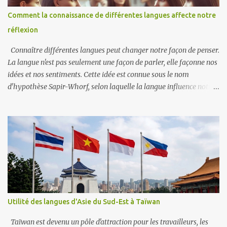
d'occasion importés (origine du mot : Monginsidi Plaza) Pajak =
Comment la connaissance de différentes langues affecte notre
Marché (lieu d'achat et de vente de légumes, de viande ou de
réflexion
produits de première nécessité) Pasar = Route pavée Pinggir! = Dit
au conducteur de transport en commun lorsqu'un passa...
Connaître différentes langues peut changer notre façon de penser.
La langue n'est pas seulement une façon de parler, elle façonne nos
idées et nos sentiments. Cette idée est connue sous le nom
d'hypothèse Sapir-Whorf, selon laquelle la langue influence notre
façon de voir le monde. Quand on apprend une nouvelle langue, on
apprend aussi de nouvelles façons de s'exprimer. Les différentes
langues ont des mots et des expressions uniques qui peuvent
changer notre compréhension des choses. Par exemple, le mot
allemand « schadenfreude » décrit notre joie quand quelqu’un
d’autre a un problème. Ce mot spécifique n'existe peut-être pas
dans plusieurs autres langues, ce qui montre comment la langue
peut façonner nos pensées sur les émotions. Parler plus d'une
langue peut rendre notre cerveau plus flexible, ce qui nous permet
Utilité des langues d'Asie du Sud-Est à Taïwan
de passer plus facilement d'une façon de penser à une autre. Les
personnes bilingues réussissent souvent mieux dans les tâches qui
Taïwan est devenu un pôle d'attraction pour les travailleurs, les