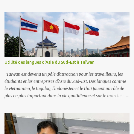
façon de voir le monde. Quand on apprend une nouvelle langue, on
apprend aussi de nouvelles façons de s'exprimer. Les différentes
langues ont des mots et des expressions uniques qui peuvent
changer notre compréhension des choses. Par exemple, le mot
allemand « schadenfreude » décrit notre joie quand quelqu’un
d’autre a un problème. Ce mot spécifique n'existe peut-être pas
dans plusieurs autres langues, ce qui montre comment la langue
peut façonner nos pensées sur les émotions. Parler plus d'une
langue peut rendre notre cerveau plus flexible, ce qui nous permet
Utilité des langues d'Asie du Sud-Est à Taïwan
de passer plus facilement d'une façon de penser à une autre. Les
personnes bilingues réussissent souvent mieux dans les tâches qui
Taïwan est devenu un pôle d'attraction pour les travailleurs, les
nécessitent de la...
étudiants et les entreprises d'Asie du Sud-Est. Des langues comme
le vietnamien, le tagalog, l'indonésien et le thaï jouent un rôle de
plus en plus important dans la vie quotidienne et sur le marché du
travail. Main-d'œuvre De nombreux travailleurs migrants à
Taïwan viennent du Vietnam, des Philippines, d'Indonésie et de
Thaïlande. Cela crée une demande de communication dans ces
langues dans des secteurs comme la production manufacturière,
les services à la personne et la construction. Politique