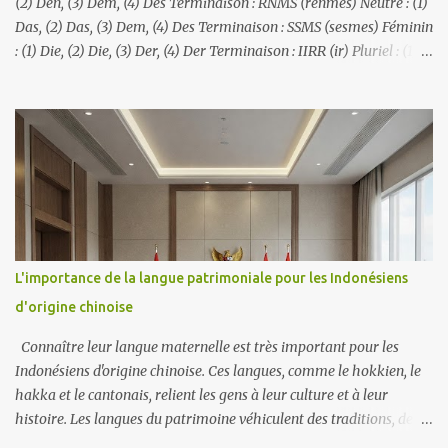
(2) Den, (3) Dem, (4) Des Terminaison : RNMS (renmes) Neutre : (1)
Das, (2) Das, (3) Dem, (4) Des Terminaison : SSMS (sesmes) Féminin
: (1) Die, (2) Die, (3) Der, (4) Der Terminaison : IIRR (ir) Pluriel : (1)
Die, (2) Die, (3) Den, (4) Der Terminaison : IINR (iner)
L'importance de la langue patrimoniale pour les Indonésiens
d'origine chinoise
Connaître leur langue maternelle est très important pour les
Indonésiens d'origine chinoise. Ces langues, comme le hokkien, le
hakka et le cantonais, relient les gens à leur culture et à leur
histoire. Les langues du patrimoine véhiculent des traditions, des
histoires et des valeurs qui ont été transmises de génération en