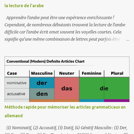
par son professeur Shih Chia-lin, qui passait d'une langue à l'autre
la lecture de l’arabe
avec une aisance déconcertante, il a décidé de...
Apprendre l’arabe peut être une expérience enrichissante !
Cependant, de nombreux débutants trouvent la lecture de l’arabe
difficile car l’arabe écrit omet souvent les voyelles courtes. Cela
signifie qu’une même combinaison de lettres peut parfois être
prononcée de différentes manières. Pour faciliter votre parcours
d'apprentissage de l'arabe, pensez à vous concentrer d'abord sur
l'enrichissement de votre vocabulaire. Apprenez des mots courants
et leur signification. Cela vous donnera une base solide lorsque
vous commencerez à lire. Une fois que vous maîtriserez bien le
vocabulaire, vous pourrez reconnaître les mots plus facilement,
même sans les voyelles. Pensez-y comme si vous résolviez un
puzzle. Connaître les éléments (vocabulaire) permet de
comprendre beaucoup plus facilement l’ensemble du tableau
Méthode rapide pour mémoriser les articles grammaticaux en
(lecture). Lorsque vous voyez un mot que vous reconnaissez, vous
allemand
serez en mesure de deviner les voyelles manquantes en fonction du
contexte et de vos connaissances exis...
(1) Nominatif, (2) Accusatif, (3) Datif, (4) Génitif Masculin : (1) Der,