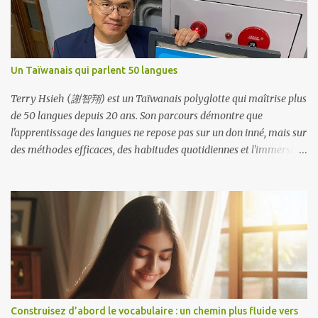
gouvernementale La Nouvelle politique d’ouverture vers le Sud de
Taïwan vise à renforcer ses liens avec l’Asie du Sud-Est. Depuis
2017, le ministère de l’Éducation propose des programmes
linguistiques qui ont permis à plus de 30 000 élèves d’apprendre
Un Taïwanais qui parlent 50 langues
l’indonésien, le thaï, le malais, le birman et le vietnamien. Ces
cours incluent désormais le vocabulaire professionnel nécessaire
Terry Hsieh (謝智翔) est un Taïwanais polyglotte qui maîtrise plus
aux affaires et au commerce....
de 50 langues depuis 20 ans. Son parcours démontre que
l'apprentissage des langues ne repose pas sur un don inné, mais sur
des méthodes efficaces, des habitudes quotidiennes et l'immersion.
Terry s'est également investi dans la promotion du multilinguisme
à Taïwan en fondant le Taiwan Multilingual Café, en lançant des
programmes d'études à l'étranger en immersion et en organisant la
Conférence des polyglottes 2025 à Taïwan. Sa philosophie met
l'accent sur le fait que les langues doivent faire partie intégrante de
la vie quotidienne, et non se limiter aux matières académiques, et
que le courage de parler est plus important qu'une parfaite
maîtrise de la langue. Parcours et inspiration Terry a étudié le
jardinage et la biologie à l'université, pas la linguistique. Inspiré
Construisez d’abord le vocabulaire : un chemin plus fluide vers