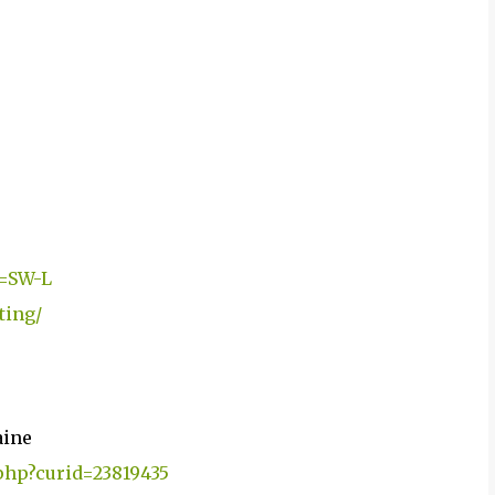
0=SW-L
ting/
aine
php?curid=23819435