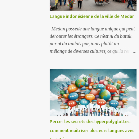
Langue indonésienne de la ville de Medan
Medan possède une langue unique qui peut
dérouter les étrangers. Ce n'est ni du batak
pur ni du malais pur, mais plutôt un
mélange de diverses cultures, ce qui la rend
d'autant plus singulière. Pour vous aider à
mieux comprendre les habitants de Medan
et à éviter les maladresses, voici une liste de
mots indonésiens courants dans la ville. Des
termes de transport aux expressions
emblématiques, vous vous sentirez
instantanément comme un local. Transports
et lieux Becak Hantu = Pousse-pousse
motorisé qui va très vite Galon = Station-
Percer les secrets des hyperpolyglottes :
service Kede Aceh = Épicerie (généralement
comment maîtriser plusieurs langues avec
tenue par des Acehnais) Kede Sampah =