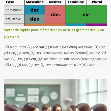
langues peuvent être similaires ou identiques de diverses
manières, par exemple par le biais d'un vocabulaire, d'une
grammaire ou de racines historiques communes. Dans cet article,
vous découvrirez quelques exemples de langues similaires ou
identiques que vous pouvez apprendre en peu de temps : 1. Langues
Méthode rapide pour mémoriser les articles grammaticaux en
Mutuellement Intelligibles Espagnol et portugais : Les locuteurs de
allemand
ces deux langues romanes peuvent souvent se comprendre dans
une certaine mesure, notamment so...
(1) Nominatif, (2) Accusatif, (3) Datif, (4) Génitif Masculin : (1) Der,
(2) Den, (3) Dem, (4) Des Terminaison : RNMS (renmes) Neutre : (1)
Das, (2) Das, (3) Dem, (4) Des Terminaison : SSMS (sesmes) Féminin
: (1) Die, (2) Die, (3) Der, (4) Der Terminaison : IIRR (ir) Pluriel : (1)
Die, (2) Die, (3) Den, (4) Der Terminaison : IINR (iner)