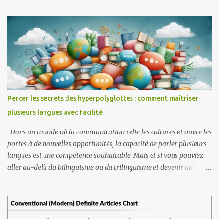
les diverses cultures et langues présentes en Indonésie. Cette
caractéristique lui permet de s'adapter et d'évoluer, ce qui la rend
pertinente pour diverses communautés tout en maintenant une
identité linguistique cohérente. D'autre part, SIBI, ou « Sistem
Isyarat Bahasa Indonesia », est un système de langue des signes
indonésienne qui a été développé pour normaliser la
communication au sein de la communauté sourde en Indonésie. Il
a été introduit pour faciliter l'éducation et la communication des
Percer les secrets des hyperpolyglottes : comment maîtriser
personnes sourdes, en particulier dans des contextes formels. Pour
plusieurs langues avec facilité
simplifier, SIBI est la langue standard et Bisindo est la langue
familière. J'a...
Dans un monde où la communication relie les cultures et ouvre les
portes à de nouvelles opportunités, la capacité de parler plusieurs
langues est une compétence souhaitable. Mais et si vous pouviez
aller au-delà du bilinguisme ou du trilinguisme et devenir un
hyperpolyglotte (quelqu'un qui parle couramment six, dix, voire
vingt langues) ? Les hyperpolyglottes ne naissent pas avec des
capacités extraordinaires, ils sont le fruit de leur dévouement, de
leur stratégie et d’un profond amour pour l’apprentissage. Les