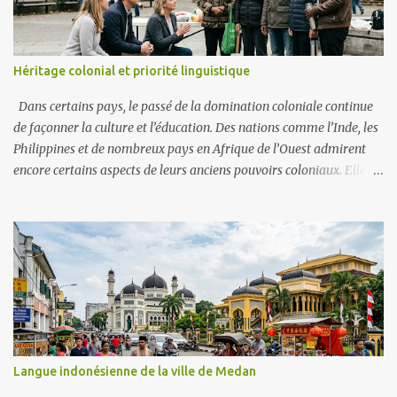
Héritage colonial et priorité linguistique
Dans certains pays, le passé de la domination coloniale continue
de façonner la culture et l’éducation. Des nations comme l’Inde, les
Philippines et de nombreux pays en Afrique de l’Ouest admirent
encore certains aspects de leurs anciens pouvoirs coloniaux. Elles
donnent souvent la priorité à des langues comme l’anglais, le
français ou l’espagnol. Ces langues sont perçues comme des portes
vers la vie moderne, les emplois mondiaux et le respect. Exemples
En Afrique francophone, le français reste la langue du
gouvernement et des écoles, considéré comme un signe de statut.
Aux Philippines, l’anglais est dominant dans les affaires et les
universités, souvent plus important que les langues locales. Au
Cameroun, les débats portent sur la question de savoir si le
français et l’anglais doivent dominer ou si les langues autochtones
Langue indonésienne de la ville de Medan
doivent avoir plus de place. Avantages La maîtrise des langues