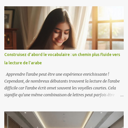
à Taïwan en fondant le Taiwan Multilingual Café, en lançant des
programmes d'études à l'étranger en immersion et en organisant la
Conférence des polyglottes 2025 à Taïwan. Sa philosophie met
l'accent sur le fait que les langues doivent faire partie intégrante de
la vie quotidienne, et non se limiter aux matières académiques, et
que le courage de parler est plus important qu'une parfaite
maîtrise de la langue. Parcours et inspiration Terry a étudié le
jardinage et la biologie à l'université, pas la linguistique. Inspiré
Construisez d’abord le vocabulaire : un chemin plus fluide vers
par son professeur Shih Chia-lin, qui passait d'une langue à l'autre
la lecture de l’arabe
avec une aisance déconcertante, il a décidé de...
Apprendre l’arabe peut être une expérience enrichissante !
Cependant, de nombreux débutants trouvent la lecture de l’arabe
difficile car l’arabe écrit omet souvent les voyelles courtes. Cela
signifie qu’une même combinaison de lettres peut parfois être
prononcée de différentes manières. Pour faciliter votre parcours
d'apprentissage de l'arabe, pensez à vous concentrer d'abord sur
l'enrichissement de votre vocabulaire. Apprenez des mots courants
et leur signification. Cela vous donnera une base solide lorsque