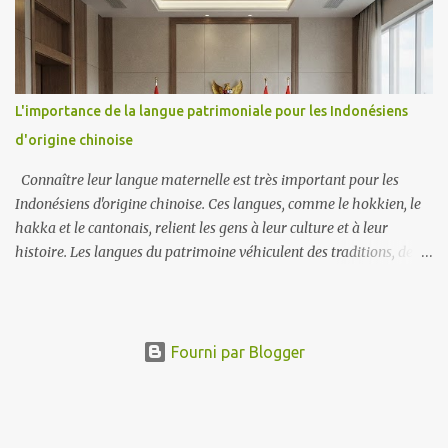
vous commencerez à lire. Une fois que vous maîtriserez bien le
vocabulaire, vous pourrez reconnaître les mots plus facilement,
même sans les voyelles. Pensez-y comme si vous résolviez un
puzzle. Connaître les éléments (vocabulaire) permet de
comprendre beaucoup plus facilement l’ensemble du tableau
L'importance de la langue patrimoniale pour les Indonésiens
(lecture). Lorsque vous voyez un mot que vous reconnaissez, vous
d'origine chinoise
serez en mesure de deviner les voyelles manquantes en fonction du
contexte et de vos connaissances exis...
Connaître leur langue maternelle est très important pour les
Indonésiens d'origine chinoise. Ces langues, comme le hokkien, le
hakka et le cantonais, relient les gens à leur culture et à leur
histoire. Les langues du patrimoine véhiculent des traditions, des
histoires et des valeurs qui ont été transmises de génération en
génération. Lorsque les Indonésiens d'origine chinoise parlent leur
langue d'origine, ils gardent leur culture vivante. Ça aide les jeunes
générations à comprendre leurs racines et à se sentir fières de leur
Fourni par Blogger
identité. Lorsque leur langue maternelle n'est pas le chinois, ils ont
tendance à penser différemment des chinois. Pour de nombreuses
familles, parler une langue maternelle est une façon de se
connecter avec des parents plus âgés. Il permet aux enfants de