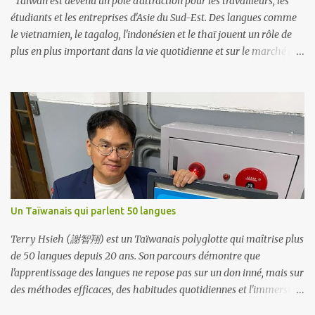
Taïwan est devenu un pôle d'attraction pour les travailleurs, les
nécessitent de la...
étudiants et les entreprises d'Asie du Sud-Est. Des langues comme
le vietnamien, le tagalog, l'indonésien et le thaï jouent un rôle de
plus en plus important dans la vie quotidienne et sur le marché du
travail. Main-d'œuvre De nombreux travailleurs migrants à
Taïwan viennent du Vietnam, des Philippines, d'Indonésie et de
Thaïlande. Cela crée une demande de communication dans ces
langues dans des secteurs comme la production manufacturière,
les services à la personne et la construction. Politique
gouvernementale La Nouvelle politique d’ouverture vers le Sud de
Taïwan vise à renforcer ses liens avec l’Asie du Sud-Est. Depuis
2017, le ministère de l’Éducation propose des programmes
linguistiques qui ont permis à plus de 30 000 élèves d’apprendre
Un Taïwanais qui parlent 50 langues
l’indonésien, le thaï, le malais, le birman et le vietnamien. Ces
cours incluent désormais le vocabulaire professionnel nécessaire
Terry Hsieh (謝智翔) est un Taïwanais polyglotte qui maîtrise plus
aux affaires et au commerce....
de 50 langues depuis 20 ans. Son parcours démontre que
l'apprentissage des langues ne repose pas sur un don inné, mais sur
des méthodes efficaces, des habitudes quotidiennes et l'immersion.
Terry s'est également investi dans la promotion du multilinguisme