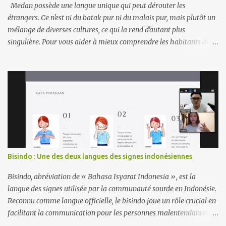
coloniales facilite le commerce, la diplomatie et les études à
Medan possède une langue unique qui peut dérouter les
l’étranger. Les parler peut ouvri...
étrangers. Ce n'est ni du batak pur ni du malais pur, mais plutôt un
mélange de diverses cultures, ce qui la rend d'autant plus
singulière. Pour vous aider à mieux comprendre les habitants de
Medan et à éviter les maladresses, voici une liste de mots
indonésiens courants dans la ville. Des termes de transport aux
expressions emblématiques, vous vous sentirez instantanément
comme un local. Transports et lieux Becak Hantu = Pousse-pousse
motorisé qui va très vite Galon = Station-service Kede Aceh =
Épicerie (généralement tenue par des Acehnais) Kede Sampah =
Petit magasin vendant des légumes et des articles de cuisine.
Kereta = Moto Monja/Monza = Lieu de vente de vêtements
d'occasion importés (origine du mot : Monginsidi Plaza) Pajak =
Bisindo : Une des deux langues des signes indonésiennes
Marché (lieu d'achat et de vente de légumes, de viande ou de
produits de première nécessité) Pasar = Route pavée Pinggir! = Dit
Bisindo, abréviation de « Bahasa Isyarat Indonesia », est la
au conducteur de transport en commun lorsqu'un passa...
langue des signes utilisée par la communauté sourde en Indonésie.
Reconnu comme langue officielle, le bisindo joue un rôle crucial en
facilitant la communication pour les personnes malentendantes à
travers l'archipel. Bisindo intègre des signes régionaux, reflétant