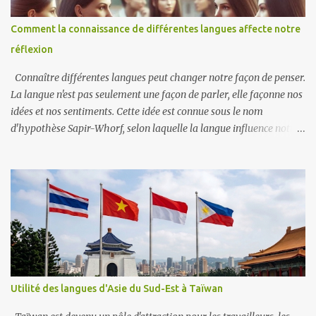
Comment la connaissance de différentes langues affecte notre
réflexion
Connaître différentes langues peut changer notre façon de penser.
La langue n'est pas seulement une façon de parler, elle façonne nos
idées et nos sentiments. Cette idée est connue sous le nom
d'hypothèse Sapir-Whorf, selon laquelle la langue influence notre
façon de voir le monde. Quand on apprend une nouvelle langue, on
apprend aussi de nouvelles façons de s'exprimer. Les différentes
langues ont des mots et des expressions uniques qui peuvent
changer notre compréhension des choses. Par exemple, le mot
allemand « schadenfreude » décrit notre joie quand quelqu’un
d’autre a un problème. Ce mot spécifique n'existe peut-être pas
dans plusieurs autres langues, ce qui montre comment la langue
peut façonner nos pensées sur les émotions. Parler plus d'une
langue peut rendre notre cerveau plus flexible, ce qui nous permet
Utilité des langues d'Asie du Sud-Est à Taïwan
de passer plus facilement d'une façon de penser à une autre. Les
personnes bilingues réussissent souvent mieux dans les tâches qui