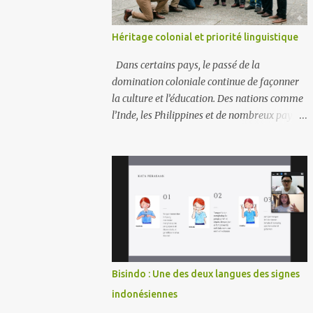
Héritage colonial et priorité linguistique
Dans certains pays, le passé de la
domination coloniale continue de façonner
la culture et l’éducation. Des nations comme
l’Inde, les Philippines et de nombreux pays
en Afrique de l’Ouest admirent encore
certains aspects de leurs anciens pouvoirs
coloniaux. Elles donnent souvent la priorité
à des langues comme l’anglais, le français ou
l’espagnol. Ces langues sont perçues comme
des portes vers la vie moderne, les emplois
mondiaux et le respect. Exemples En Afrique
francophone, le français reste la langue du
gouvernement et des écoles, considéré
Bisindo : Une des deux langues des signes
comme un signe de statut. Aux Philippines,
indonésiennes
l’anglais est dominant dans les affaires et les