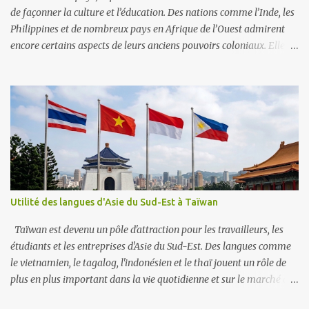
familière. J'a...
de façonner la culture et l’éducation. Des nations comme l’Inde, les
Philippines et de nombreux pays en Afrique de l’Ouest admirent
encore certains aspects de leurs anciens pouvoirs coloniaux. Elles
donnent souvent la priorité à des langues comme l’anglais, le
français ou l’espagnol. Ces langues sont perçues comme des portes
vers la vie moderne, les emplois mondiaux et le respect. Exemples
En Afrique francophone, le français reste la langue du
gouvernement et des écoles, considéré comme un signe de statut.
Aux Philippines, l’anglais est dominant dans les affaires et les
universités, souvent plus important que les langues locales. Au
Cameroun, les débats portent sur la question de savoir si le
français et l’anglais doivent dominer ou si les langues autochtones
Utilité des langues d'Asie du Sud-Est à Taïwan
doivent avoir plus de place. Avantages La maîtrise des langues
coloniales facilite le commerce, la diplomatie et les études à
Taïwan est devenu un pôle d'attraction pour les travailleurs, les
l’étranger. Les parler peut ouvri...
étudiants et les entreprises d'Asie du Sud-Est. Des langues comme
le vietnamien, le tagalog, l'indonésien et le thaï jouent un rôle de
plus en plus important dans la vie quotidienne et sur le marché du
travail. Main-d'œuvre De nombreux travailleurs migrants à