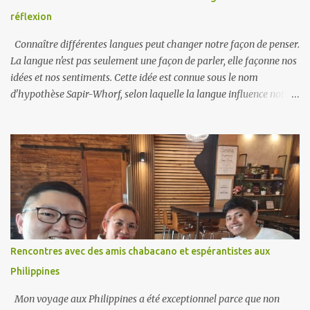
réflexion
Connaître différentes langues peut changer notre façon de penser.
La langue n'est pas seulement une façon de parler, elle façonne nos
idées et nos sentiments. Cette idée est connue sous le nom
d'hypothèse Sapir-Whorf, selon laquelle la langue influence notre
façon de voir le monde. Quand on apprend une nouvelle langue, on
apprend aussi de nouvelles façons de s'exprimer. Les différentes
langues ont des mots et des expressions uniques qui peuvent
changer notre compréhension des choses. Par exemple, le mot
allemand « schadenfreude » décrit notre joie quand quelqu’un
d’autre a un problème. Ce mot spécifique n'existe peut-être pas
dans plusieurs autres langues, ce qui montre comment la langue
peut façonner nos pensées sur les émotions. Parler plus d'une
langue peut rendre notre cerveau plus flexible, ce qui nous permet
Rencontres avec des amis chabacano et espérantistes aux
de passer plus facilement d'une façon de penser à une autre. Les
Philippines
personnes bilingues réussissent souvent mieux dans les tâches qui
nécessitent de la...
Mon voyage aux Philippines a été exceptionnel parce que non