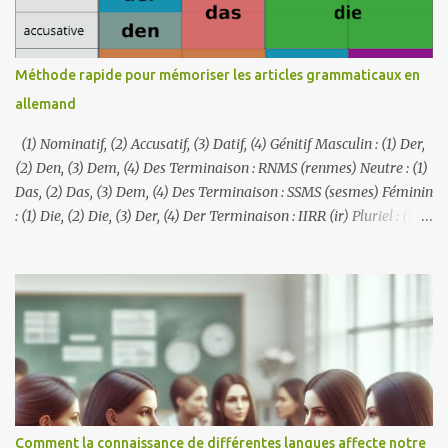
dans la littérature, les médias et l'éducation, reflétant le patrimoine
diversifié du pays. J'avais des camarades de classe afrikaners à
l'université, mais je ne connaissais pas leur langue. Je pensais qu'ils
Méthode rapide pour mémoriser les articles grammaticaux en
parlaient néerlandais. Ce n'est que lorsque j'ai appris le néerlandais
allemand
que j'ai commencé à réaliser que leur l...
(1) Nominatif, (2) Accusatif, (3) Datif, (4) Génitif Masculin : (1) Der,
(2) Den, (3) Dem, (4) Des Terminaison : RNMS (renmes) Neutre : (1)
Das, (2) Das, (3) Dem, (4) Des Terminaison : SSMS (sesmes) Féminin
: (1) Die, (2) Die, (3) Der, (4) Der Terminaison : IIRR (ir) Pluriel : (1)
Die, (2) Die, (3) Den, (4) Der Terminaison : IINR (iner)
Comment la connaissance de différentes langues affecte notre