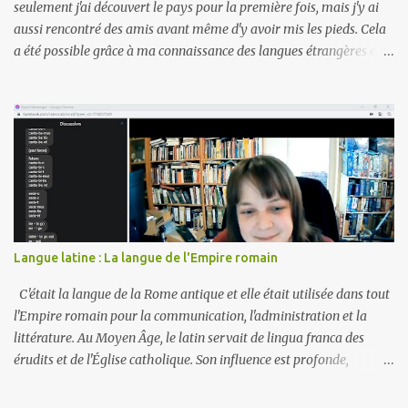
seulement j'ai découvert le pays pour la première fois, mais j'y ai
aussi rencontré des amis avant même d'y avoir mis les pieds. Cela
a été possible grâce à ma connaissance des langues étrangères et à
mon appartenance aux communautés linguistiques concernées.
L'avantage de faire partie d'une communauté linguistique est la
possibilité de rencontrer ses membres dans d'autres pays. Lors de
ce voyage, j'ai rencontré deux amis, l'un chabacano et l'autre
espérantiste. Ils ne se connaissaient pas, alors j'ai organisé des
rencontres séparées. De plus, je comptais bien parler chabacano et
espéranto. Je maîtrise les deux langues, contrairement à eux. J'ai
vraiment apprécié ces moments passés en leur compagnie, à parler
chabacano et espéranto. Nous avons échangé sur nos expériences
Langue latine : La langue de l'Empire romain
respectives d'apprentissage et de vie avec ces langues, ainsi que sur
leur évolution. Mon amie chabacano est...
C'était la langue de la Rome antique et elle était utilisée dans tout
l'Empire romain pour la communication, l'administration et la
littérature. Au Moyen Âge, le latin servait de lingua franca des
érudits et de l'Église catholique. Son influence est profonde,
donnant naissance aux langues romanes (comme l’espagnol, le
français et l’italien) et contribuant de manière significative au