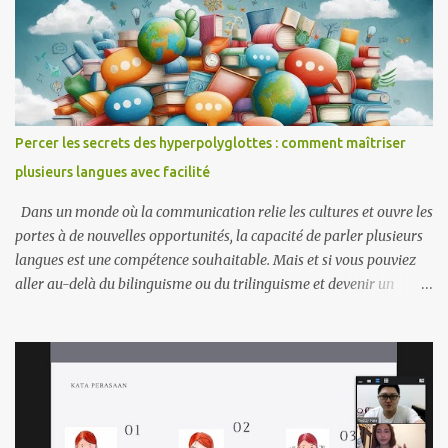
comme un local. Transports et lieux Becak Hantu = Pousse-pousse
motorisé qui va très vite Galon = Station-service Kede Aceh =
Épicerie (généralement tenue par des Acehnais) Kede Sampah =
Petit magasin vendant des légumes et des articles de cuisine.
Kereta = Moto Monja/Monza = Lieu de vente de vêtements
d'occasion importés (origine du mot : Monginsidi Plaza) Pajak =
Percer les secrets des hyperpolyglottes : comment maîtriser
Marché (lieu d'achat et de vente de légumes, de viande ou de
plusieurs langues avec facilité
produits de première nécessité) Pasar = Route pavée Pinggir! = Dit
au conducteur de transport en commun lorsqu'un passa...
Dans un monde où la communication relie les cultures et ouvre les
portes à de nouvelles opportunités, la capacité de parler plusieurs
langues est une compétence souhaitable. Mais et si vous pouviez
aller au-delà du bilinguisme ou du trilinguisme et devenir un
hyperpolyglotte (quelqu'un qui parle couramment six, dix, voire
vingt langues) ? Les hyperpolyglottes ne naissent pas avec des
capacités extraordinaires, ils sont le fruit de leur dévouement, de
leur stratégie et d’un profond amour pour l’apprentissage. Les
langues peuvent être similaires ou identiques de diverses
manières, par exemple par le biais d'un vocabulaire, d'une