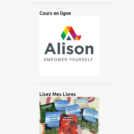
ANCIEN
ANGLAIS
ANTIQUE
Cours en ligne
ANTIQUITÉ
APPRENTISSAGE
ARABE
ARGENT
ARIKA
ARTIFICIEL
ARTIFICIELLE
ARTS
ASIATIQUE
ASIE
ASIE CENTRALE
ASIE DE L'EST
ASIE DU SUD
ASIE DU SUD EST
ASIE DU SUD-EST
AUDIO
AUSTRONÉSIEN
AUSTRONÉSIENNE
AUXILIAIRE
Lisez Mes Livres
AVANTAGE
AZERBAÏDJAN
BALINAIS
BANGLADESH
BATAK
BATAN
BATANES
BAYBAYIN
BILINGUE
BRAHMI
BRITANNIQUE