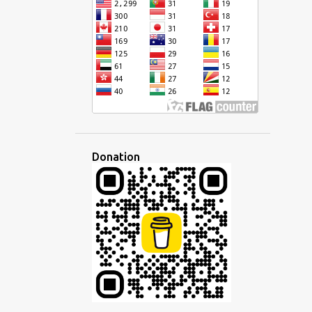
CURSIVE
DÉFI
DÉMOCRATIQUE
DÉVELOPPEMENT
DISCOURS
DISCUSSION
DISPARITÉ
ÉCHANGE
ÉCOLE
ÉCONOMIE
ÉCOUTE
ÉCOUTER
ÉCRIRE
ÉCRITURE
ÉDITEUR
ÉDUCATION
EFFACEMENT CULTUREL
EMPIRE
Donation
EMPLOI
EN LIGNE
ENSEIGNANT
ENSEIGNEMENT
ENTREPRISE
ESPAGNOL
ESPERANTISTO
ESPÉRANTO
ESPRIT
ÉTAT D'ESPRIT
ETHNIQUE
ÉTRANGER
ÉTRANGERS
ÉTUDE