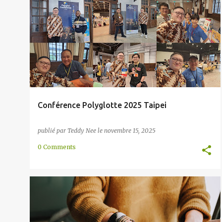
l
ASIE
CONFÉRENCE
ÉVÉNEMENT
INTERNATIONAL
e
MONDIAL
POLYGLOTTE
TAIPEI
+
s
Conférence Polyglotte 2025 Taipei
publié par
Teddy Nee
le
novembre 15, 2025
0 Comments
ÉCONOMIE
ENTREPRISE
INTERNATIONAL
LOCALISATION
MÉTHODE
MONDIAL
+