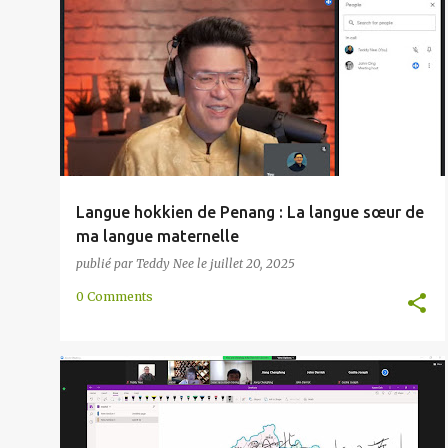
l
CHINE
CHINOIS
HOKKIEN
INTRODUCTION
e
MALAISIE
PENANG
SUD-EST ASIATIQUE
+
s
Langue hokkien de Penang : La langue sœur de
ma langue maternelle
publié par
Teddy Nee
le
juillet 20, 2025
0 Comments
CHINE
CHINE DU SUD
CHINOIS
+
1