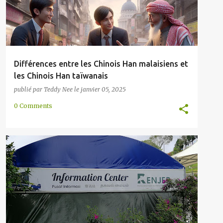
Différences entre les Chinois Han malaisiens et
les Chinois Han taïwanais
publié par
Teddy Nee
le
janvier 05, 2025
0 Comments
ANGLAIS
CHINOIS
HOKKIEN
INDIEN
+
5