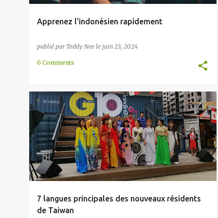
Apprenez l'indonésien rapidement
publié par
Teddy Nee
le
juin 23, 2024
0 Comments
ASIE DU SUD-EST
CAMBODGE
COMMUNAUTÉ
+
6
7 langues principales des nouveaux résidents
de Taiwan