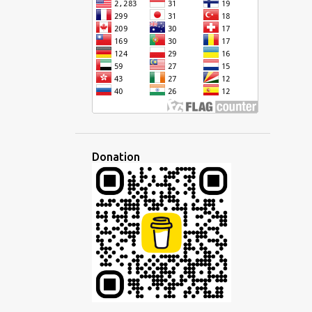
CURSIVE
DÉFI
DÉMOCRATIQUE
DÉVELOPPEMENT
DISCOURS
DISCUSSION
DISPARITÉ
ÉCHANGE
ÉCOLE
ÉCONOMIE
ÉCOUTE
ÉCOUTER
ÉCRIRE
ÉCRITURE
ÉDITEUR
ÉDUCATION
EFFACEMENT CULTUREL
EMPIRE
Donation
EMPLOI
EN LIGNE
ENSEIGNANT
ENSEIGNEMENT
ENTREPRISE
ESPAGNOL
ESPERANTISTO
ESPÉRANTO
ESPRIT
ÉTAT D'ESPRIT
ETHNIQUE
ÉTRANGER
ÉTRANGERS
ÉTUDE