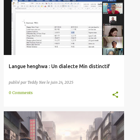
CHINE
CHINE DU SUD
CHINOIS
+
1
Langue henghwa : Un dialecte Min distinctif
publié par
Teddy Nee
le
juin 24, 2025
0 Comments
CHINOIS
ÉTAT D'ESPRIT
LANGUE
MALAISIE
MENTALITÉ
SOCIÉTÉ
TAÏWAN
+