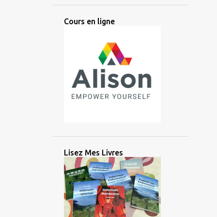
ANCIEN
ANGLAIS
ANTIQUE
Cours en ligne
ANTIQUITÉ
APPRENTISSAGE
ARABE
ARGENT
ARIKA
ARTIFICIEL
ARTIFICIELLE
ARTS
ASIATIQUE
ASIE
ASIE CENTRALE
ASIE DE L'EST
ASIE DU SUD
ASIE DU SUD EST
ASIE DU SUD-EST
AUDIO
AUSTRONÉSIEN
AUSTRONÉSIENNE
AUXILIAIRE
Lisez Mes Livres
AVANTAGE
AZERBAÏDJAN
BALINAIS
BANGLADESH
BATAK
BATAN
BATANES
BAYBAYIN
BILINGUE
BRAHMI
BRITANNIQUE