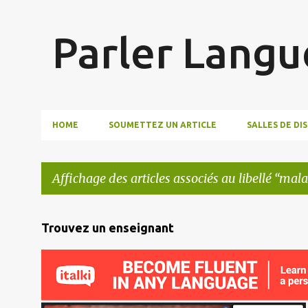
Parler Langu
HOME
SOUMETTEZ UN ARTICLE
SALLES DE DI
Affichage des articles associés au libellé
mala
A
Trouvez un enseignant
r
t
i
c