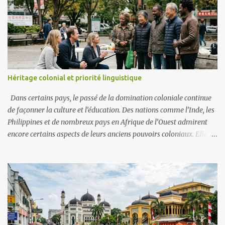
Héritage colonial et priorité linguistique
Dans certains pays, le passé de la domination coloniale continue
de façonner la culture et l’éducation. Des nations comme l’Inde, les
Philippines et de nombreux pays en Afrique de l’Ouest admirent
encore certains aspects de leurs anciens pouvoirs coloniaux. Elles
donnent souvent la priorité à des langues comme l’anglais, le
français ou l’espagnol. Ces langues sont perçues comme des portes
vers la vie moderne, les emplois mondiaux et le respect. Exemples
En Afrique francophone, le français reste la langue du
gouvernement et des écoles, considéré comme un signe de statut.
Aux Philippines, l’anglais est dominant dans les affaires et les
universités, souvent plus important que les langues locales. Au