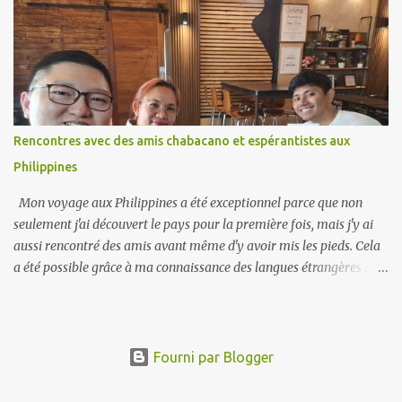
langue d'origine, ils gardent leur culture vivante. Ça aide les jeunes
générations à comprendre leurs racines et à se sentir fières de leur
identité. Lorsque leur langue maternelle n'est pas le chinois, ils ont
tendance à penser différemment des chinois. Pour de nombreuses
familles, parler une langue maternelle est une façon de se
connecter avec des parents plus âgés. Il permet aux enfants de
communiquer avec leurs grands-parents et d'en apprendre
Rencontres avec des amis chabacano et espérantistes aux
davantage sur l'histoire de leur famille. Cela renforce les liens
Philippines
familiaux et crée un sentiment d’appartenance. La société dans l...
Mon voyage aux Philippines a été exceptionnel parce que non
seulement j'ai découvert le pays pour la première fois, mais j'y ai
aussi rencontré des amis avant même d'y avoir mis les pieds. Cela
a été possible grâce à ma connaissance des langues étrangères et à
mon appartenance aux communautés linguistiques concernées.
L'avantage de faire partie d'une communauté linguistique est la
possibilité de rencontrer ses membres dans d'autres pays. Lors de
ce voyage, j'ai rencontré deux amis, l'un chabacano et l'autre
Fourni par Blogger
espérantiste. Ils ne se connaissaient pas, alors j'ai organisé des
rencontres séparées. De plus, je comptais bien parler chabacano et