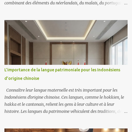
combinant des éléments du néerlandais, du malais, du portugais et
des langues africaines indigènes. L'afrikaans est l'une des 11
langues officielles de l'Afrique du Sud et est reconnue pour sa
grammaire et son vocabulaire simples. Il sert d’identifiant culturel
pour de nombreux Sud-Africains, en particulier pour la
communauté afrikaner. Malgré son histoire controversée pendant
l'apartheid, l'afrikaans demeure une langue dynamique utilisée
dans la littérature, les médias et l'éducation, reflétant le patrimoine
diversifié du pays. J'avais des camarades de classe afrikaners à
l'université, mais je ne connaissais pas leur langue. Je pensais qu'ils
L'importance de la langue patrimoniale pour les Indonésiens
parlaient néerlandais. Ce n'est que lorsque j'ai appris le néerlandais
d'origine chinoise
que j'ai commencé à réaliser que leur l...
Connaître leur langue maternelle est très important pour les
Indonésiens d'origine chinoise. Ces langues, comme le hokkien, le
hakka et le cantonais, relient les gens à leur culture et à leur
histoire. Les langues du patrimoine véhiculent des traditions, des
histoires et des valeurs qui ont été transmises de génération en
génération. Lorsque les Indonésiens d'origine chinoise parlent leur