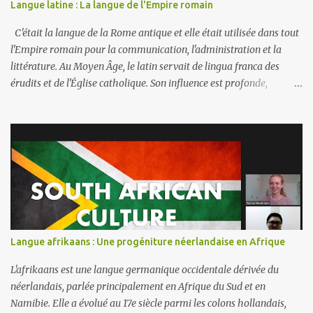
Langue latine : La langue de l'Empire romain
l’indonésien, le thaï, le malais, le birman et le vietnamien. Ces
cours incluent désormais le vocabulaire professionnel nécessaire
C'était la langue de la Rome antique et elle était utilisée dans tout
aux affaires et au commerce....
l'Empire romain pour la communication, l'administration et la
littérature. Au Moyen Âge, le latin servait de lingua franca des
érudits et de l'Église catholique. Son influence est profonde,
donnant naissance aux langues romanes (comme l’espagnol, le
français et l’italien) et contribuant de manière significative au
vocabulaire de nombreuses autres langues, dont l’anglais. Bien que
le latin ne soit plus parlé comme langue maternelle, il demeure
important dans divers domaines. Il est étudié dans le milieu
universitaire et utilisé dans certains contextes religieux, et sa
terminologie est répandue dans des domaines comme la
médecine, le droit et la biologie. J'ai eu une opportunité et une
expérience fantastiques en apprenant le latin avec Judith Meyer,
Langue afrikaans : Une progéniture néerlandaise en Afrique
une polyglotte allemande. Sa connaissance approfondie de la
langue et de son enseignement m'a aidé à exceller
L'afrikaans est une langue germanique occidentale dérivée du
progressivement. Je trouve le latin ...
néerlandais, parlée principalement en Afrique du Sud et en
Namibie. Elle a évolué au 17e siècle parmi les colons hollandais,