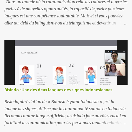
Dans un monde où la communication relie les cultures et ouvre les
portes à de nouvelles opportunités, la capacité de parler plusieurs
langues est une compétence souhaitable. Mais et si vous pouviez
aller au-delà du bilinguisme ou du trilinguisme et devenir un
hyperpolyglotte (quelqu'un qui parle couramment six, dix, voire
vingt langues) ? Les hyperpolyglottes ne naissent pas avec des
capacités extraordinaires, ils sont le fruit de leur dévouement, de
leur stratégie et d’un profond amour pour l’apprentissage. Les
langues peuvent être similaires ou identiques de diverses
manières, par exemple par le biais d'un vocabulaire, d'une
grammaire ou de racines historiques communes. Dans cet article,
vous découvrirez quelques exemples de langues similaires ou
identiques que vous pouvez apprendre en peu de temps : 1. Langues
Bisindo : Une des deux langues des signes indonésiennes
Mutuellement Intelligibles Espagnol et portugais : Les locuteurs de
ces deux langues romanes peuvent souvent se comprendre dans
Bisindo, abréviation de « Bahasa Isyarat Indonesia », est la
une certaine mesure, notamment so...
langue des signes utilisée par la communauté sourde en Indonésie.
Reconnu comme langue officielle, le bisindo joue un rôle crucial en
facilitant la communication pour les personnes malentendantes à
travers l'archipel. Bisindo intègre des signes régionaux, reflétant