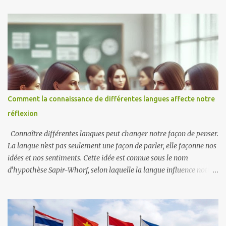
les diverses cultures et langues présentes en Indonésie. Cette
caractéristique lui permet de s'adapter et d'évoluer, ce qui la rend
pertinente pour diverses communautés tout en maintenant une
identité linguistique cohérente. D'autre part, SIBI, ou « Sistem
Isyarat Bahasa Indonesia », est un système de langue des signes
indonésienne qui a été développé pour normaliser la
communication au sein de la communauté sourde en Indonésie. Il
a été introduit pour faciliter l'éducation et la communication des
Comment la connaissance de différentes langues affecte notre
personnes sourdes, en particulier dans des contextes formels. Pour
réflexion
simplifier, SIBI est la langue standard et Bisindo est la langue
familière. J'a...
Connaître différentes langues peut changer notre façon de penser.
La langue n'est pas seulement une façon de parler, elle façonne nos
idées et nos sentiments. Cette idée est connue sous le nom
d'hypothèse Sapir-Whorf, selon laquelle la langue influence notre
façon de voir le monde. Quand on apprend une nouvelle langue, on
apprend aussi de nouvelles façons de s'exprimer. Les différentes
langues ont des mots et des expressions uniques qui peuvent
changer notre compréhension des choses. Par exemple, le mot