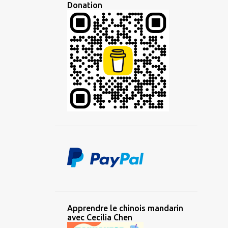
1
janvier 2023
Donation
11
2022
2
octobre 2022
1
août 2022
2
juillet 2022
1
mai 2022
2
mars 2022
1
février 2022
2
janvier 2022
6
2021
1
novembre 2021
1
octobre 2021
Apprendre le chinois mandarin
avec Cecilia Chen
1
août 2021