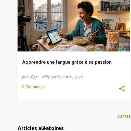
l
EXPRESSION ORALE
IMAGES
INTERNET
e
MÉMORISATION
VOCABULAIRE
+
s
Apprendre une langue grâce à sa passion
publié par
Teddy Nee
le
juin 01, 2026
0 Comments
AUTRES
Articles aléatoires