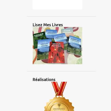
2
mars 2025
2
février 2025
2
janvier 2025
Lisez Mes Livres
26
2024
2
décembre 2024
2
novembre 2024
5
octobre 2024
3
septembre 2024
4
août 2024
Réalisations
2
juillet 2024
1
juin 2024
1
mai 2024