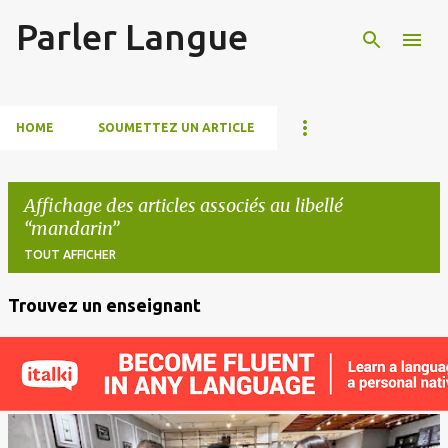
Parler Langue
Accéder au contenu principal
HOME
SOUMETTEZ UN ARTICLE
Affichage des articles associés au libellé
mandarin
TOUT AFFICHER
Trouvez un enseignant
A
r
t
i
c