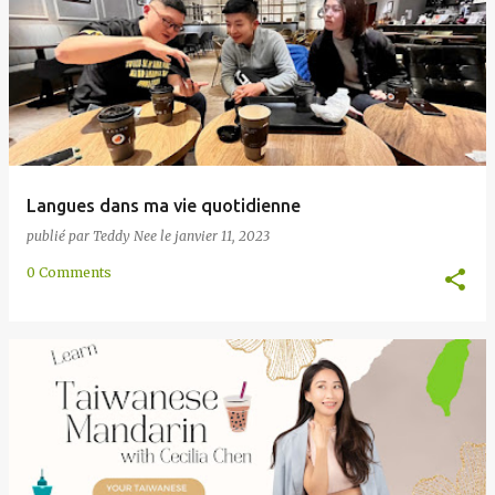
l
e
s
Langues dans ma vie quotidienne
publié par
Teddy Nee
le
janvier 11, 2023
0 Comments