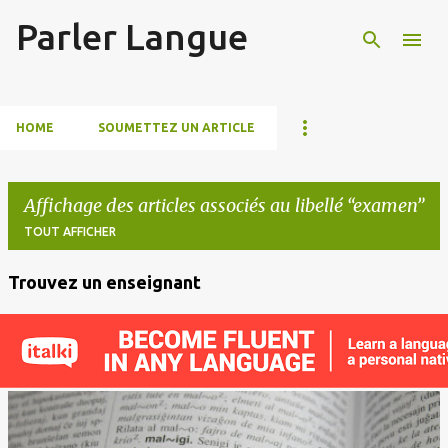
Parler Langue
Accéder au contenu principal
HOME
SOUMETTEZ UN ARTICLE
Affichage des articles associés au libellé
examen
TOUT AFFICHER
Trouvez un enseignant
A
r
t
i
c
l