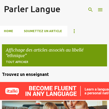
Parler Langue
Accéder au contenu principal
HOME
SOUMETTEZ UN ARTICLE
Affichage des articles associés au libellé
ethnique
TOUT AFFICHER
Trouvez un enseignant
A
r
t
i
c