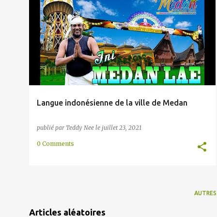
l
ÉCOUTER
LOCALISATION
MEDAN
NORD
e
PARLER
SLANG
SUMATERA
+
s
Langue indonésienne de la ville de Medan
publié par
Teddy Nee
le
juillet 23, 2021
0 Comments
AUTRES
Articles aléatoires