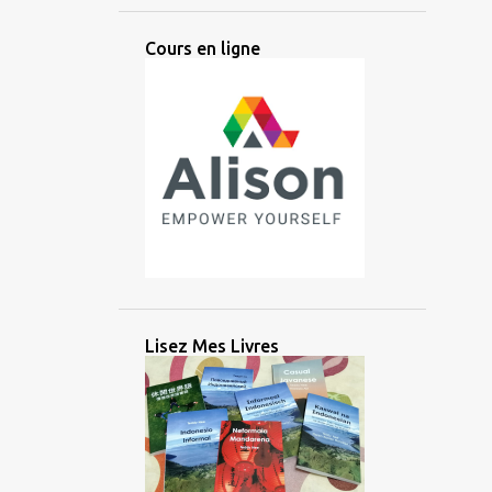
ANCIEN
ANGLAIS
ANTIQUE
Cours en ligne
ANTIQUITÉ
APPRENTISSAGE
ARABE
ARGENT
ARIKA
ARTIFICIEL
ARTIFICIELLE
ARTS
ASIATIQUE
ASIE
ASIE CENTRALE
ASIE DE L'EST
ASIE DU SUD
ASIE DU SUD EST
ASIE DU SUD-EST
AUDIO
AUSTRONÉSIEN
AUSTRONÉSIENNE
AUXILIAIRE
Lisez Mes Livres
AVANTAGE
AZERBAÏDJAN
BALINAIS
BANGLADESH
BATAK
BATAN
BATANES
BAYBAYIN
BILINGUE
BRAHMI
BRITANNIQUE