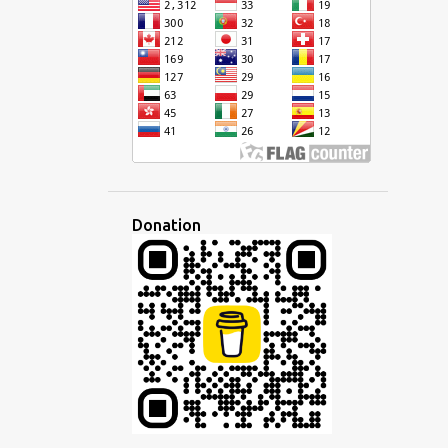
CURSIVE
DÉFI
DÉMOCRATIQUE
DÉVELOPPEMENT
DISCOURS
DISCUSSION
DISPARITÉ
ÉCHANGE
ÉCOLE
ÉCONOMIE
ÉCOUTE
ÉCOUTER
ÉCRIRE
ÉCRITURE
ÉDITEUR
ÉDUCATION
EFFACEMENT CULTUREL
EMPIRE
Donation
EMPLOI
EN LIGNE
ENSEIGNANT
ENSEIGNEMENT
ENTREPRISE
ESPAGNOL
ESPERANTISTO
ESPÉRANTO
ESPRIT
ÉTAT D'ESPRIT
ETHNIQUE
ÉTRANGER
ÉTRANGERS
ÉTUDE