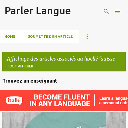
Parler Langue
Accéder au contenu principal
HOME
SOUMETTEZ UN ARTICLE
Affichage des articles associés au libellé
suisse
TOUT AFFICHER
Trouvez un enseignant
A
r
t
i
c
l