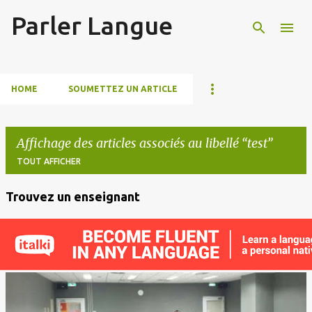
Parler Langue
Accéder au contenu principal
HOME
SOUMETTEZ UN ARTICLE
Affichage des articles associés au libellé
test
TOUT AFFICHER
Trouvez un enseignant
A
r
t
i
c
l