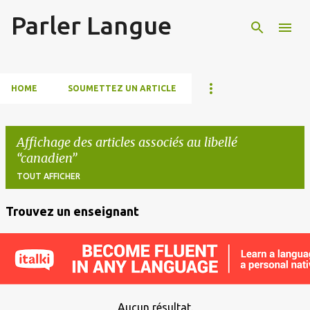
Parler Langue
Accéder au contenu principal
HOME
SOUMETTEZ UN ARTICLE
Affichage des articles associés au libellé
canadien
TOUT AFFICHER
Trouvez un enseignant
A
r
t
i
c
Aucun résultat.