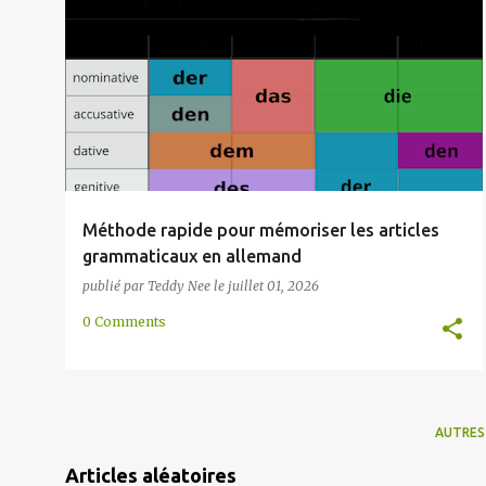
l
GRAMMAIRE
MÉMORISATION
MÉTHODE
RAPIDE
e
TECHNIQUE
+
s
Méthode rapide pour mémoriser les articles
grammaticaux en allemand
publié par
Teddy Nee
le
juillet 01, 2026
0 Comments
AUTRES
Articles aléatoires