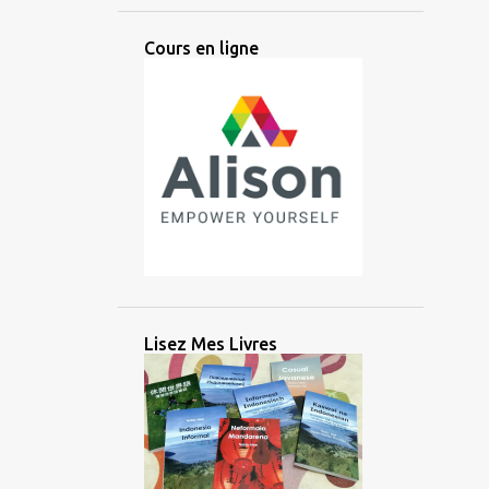
ANCIEN
ANGLAIS
ANTIQUE
Cours en ligne
ANTIQUITÉ
APPRENTISSAGE
ARABE
ARGENT
ARIKA
ARTIFICIEL
ARTIFICIELLE
ARTS
ASIATIQUE
ASIE
ASIE CENTRALE
ASIE DE L'EST
ASIE DU SUD
ASIE DU SUD EST
ASIE DU SUD-EST
AUDIO
AUSTRONÉSIEN
AUSTRONÉSIENNE
AUXILIAIRE
Lisez Mes Livres
AVANTAGE
AZERBAÏDJAN
BALINAIS
BANGLADESH
BATAK
BATAN
BATANES
BAYBAYIN
BILINGUE
BRAHMI
BRITANNIQUE