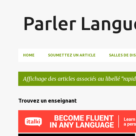
Parler Langu
HOME
SOUMETTEZ UN ARTICLE
SALLES DE DI
Affichage des articles associés au libellé
rapid
A
Trouvez un enseignant
r
t
i
c