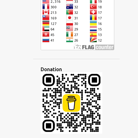
CURSIVE
DÉFI
DÉMOCRATIQUE
DÉVELOPPEMENT
DISCOURS
DISCUSSION
DISPARITÉ
ÉCHANGE
ÉCOLE
ÉCONOMIE
ÉCOUTE
ÉCOUTER
ÉCRIRE
ÉCRITURE
ÉDITEUR
ÉDUCATION
EFFACEMENT CULTUREL
EMPIRE
Donation
EMPLOI
EN LIGNE
ENSEIGNANT
ENSEIGNEMENT
ENTREPRISE
ESPAGNOL
ESPERANTISTO
ESPÉRANTO
ESPRIT
ÉTAT D'ESPRIT
ETHNIQUE
ÉTRANGER
ÉTRANGERS
ÉTUDE