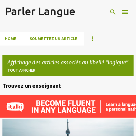
Parler Langue
Accéder au contenu principal
HOME
SOUMETTEZ UN ARTICLE
Affichage des articles associés au libellé
logique
TOUT AFFICHER
Trouvez un enseignant
A
r
t
i
c
l