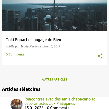
e
s
Toki Pona: Le Langage du Bien
publié par
Teddy Nee
le
octobre 16, 2017
0 Comments
AUTRES ARTICLES
Articles aléatoires
Rencontres avec des amis chabacano et
espérantistes aux Philippines
15.01.2026 - 0 Comments