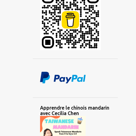
2
octobre 2022
1
août 2022
2
juillet 2022
1
mai 2022
2
mars 2022
1
février 2022
2
janvier 2022
6
2021
1
novembre 2021
1
octobre 2021
Apprendre le chinois mandarin
avec Cecilia Chen
1
août 2021
1
juillet 2021
1
juin 2021