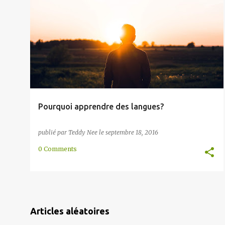
l
HISTOIRE
METHOD
MOTIVATION
ONLINE
+
e
READING
s
Pourquoi apprendre des langues?
publié par
Teddy Nee
le
septembre 18, 2016
0 Comments
Articles aléatoires