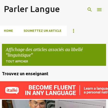
Parler Langue
Accéder au contenu principal
HOME
SOUMETTEZ UN ARTICLE
Affichage des articles associés au libellé
linguistique
TOUT AFFICHER
Trouvez un enseignant
A
r
t
i
c