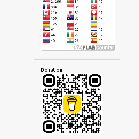
CURSIVE
DÉFI
DÉMOCRATIQUE
DÉVELOPPEMENT
DISCOURS
DISCUSSION
DISPARITÉ
ÉCHANGE
ÉCOLE
ÉCONOMIE
ÉCOUTE
ÉCOUTER
ÉCRIRE
ÉCRITURE
ÉDITEUR
ÉDUCATION
EFFACEMENT CULTUREL
EMPIRE
Donation
EMPLOI
EN LIGNE
ENSEIGNANT
ENSEIGNEMENT
ENTREPRISE
ESPAGNOL
ESPERANTISTO
ESPÉRANTO
ESPRIT
ÉTAT D'ESPRIT
ETHNIQUE
ÉTRANGER
ÉTRANGERS
ÉTUDE