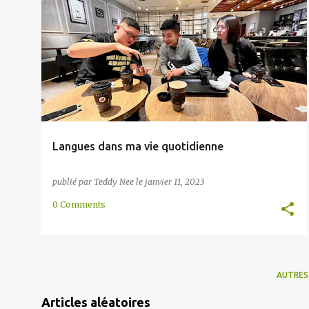
l
ANGLAIS
CHAVACANO
CHINOIS
+
11
e
s
Langues dans ma vie quotidienne
publié par
Teddy Nee
le
janvier 11, 2023
0 Comments
AUTRES
Articles aléatoires