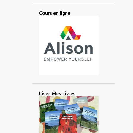
ANCIEN
ANGLAIS
ANTIQUE
Cours en ligne
ANTIQUITÉ
APPRENTISSAGE
ARABE
ARGENT
ARIKA
ARTIFICIEL
ARTIFICIELLE
ARTS
ASIATIQUE
ASIE
ASIE CENTRALE
ASIE DE L'EST
ASIE DU SUD
ASIE DU SUD EST
ASIE DU SUD-EST
AUDIO
AUSTRONÉSIEN
AUSTRONÉSIENNE
AUXILIAIRE
Lisez Mes Livres
AVANTAGE
AZERBAÏDJAN
BALINAIS
BANGLADESH
BATAK
BATAN
BATANES
BAYBAYIN
BILINGUE
BRAHMI
BRITANNIQUE