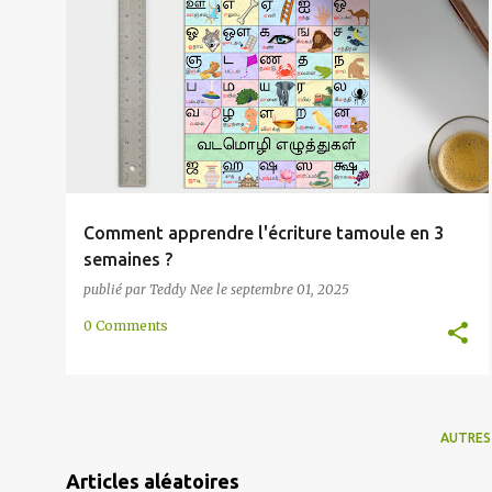
l
ALPHABET
ANCIEN
ASIE
ÉCRITURE
INDE
+
e
TEXTE
s
Comment apprendre l'écriture tamoule en 3
semaines ?
publié par
Teddy Nee
le
septembre 01, 2025
0 Comments
AUTRES
Articles aléatoires