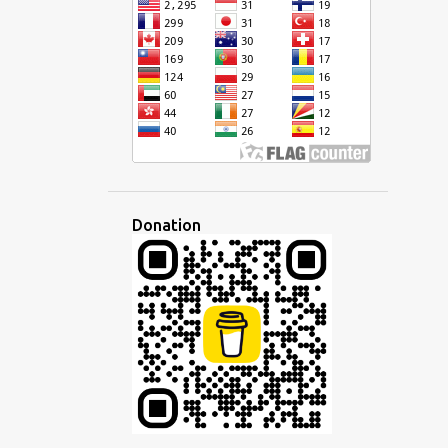
CURSIVE
DÉFI
DÉMOCRATIQUE
DÉVELOPPEMENT
DISCOURS
DISCUSSION
DISPARITÉ
ÉCHANGE
ÉCOLE
ÉCONOMIE
ÉCOUTE
ÉCOUTER
ÉCRIRE
ÉCRITURE
ÉDITEUR
ÉDUCATION
EFFACEMENT CULTUREL
EMPIRE
Donation
EMPLOI
EN LIGNE
ENSEIGNANT
ENSEIGNEMENT
ENTREPRISE
ESPAGNOL
ESPERANTISTO
ESPÉRANTO
ESPRIT
ÉTAT D'ESPRIT
ETHNIQUE
ÉTRANGER
ÉTRANGERS
ÉTUDE