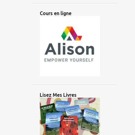
ANCIEN
ANGLAIS
ANTIQUE
Cours en ligne
ANTIQUITÉ
APPRENTISSAGE
ARABE
ARGENT
ARIKA
ARTIFICIEL
ARTIFICIELLE
ARTS
ASIATIQUE
ASIE
ASIE CENTRALE
ASIE DE L'EST
ASIE DU SUD
ASIE DU SUD EST
ASIE DU SUD-EST
AUDIO
AUSTRONÉSIEN
AUSTRONÉSIENNE
AUXILIAIRE
Lisez Mes Livres
AVANTAGE
AZERBAÏDJAN
BALINAIS
BANGLADESH
BATAK
BATAN
BATANES
BAYBAYIN
BILINGUE
BRAHMI
BRITANNIQUE