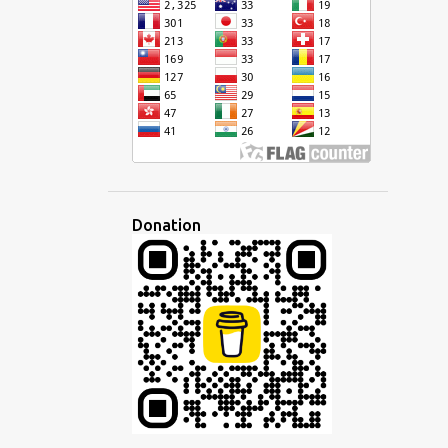
CURSIVE
DÉFI
DÉMOCRATIQUE
DÉVELOPPEMENT
DISCOURS
DISCUSSION
DISPARITÉ
ÉCHANGE
ÉCOLE
ÉCONOMIE
ÉCOUTE
ÉCOUTER
ÉCRIRE
ÉCRITURE
ÉDITEUR
ÉDUCATION
EFFACEMENT CULTUREL
EMPIRE
Donation
EMPLOI
EN LIGNE
ENSEIGNANT
ENSEIGNEMENT
ENTREPRISE
ESPAGNOL
ESPERANTISTO
ESPÉRANTO
ESPRIT
ÉTAT D'ESPRIT
ETHNIQUE
ÉTRANGER
ÉTRANGERS
ÉTUDE