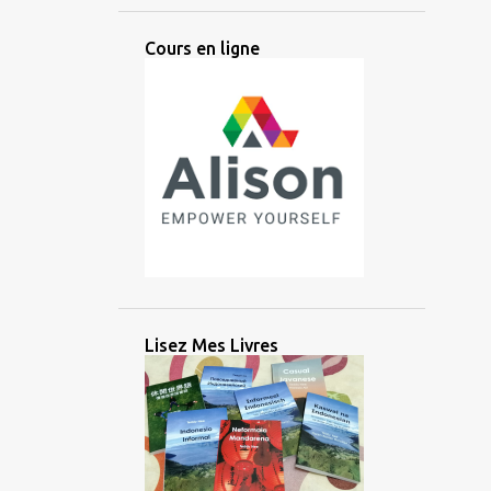
ANCIEN
ANGLAIS
ANTIQUE
Cours en ligne
ANTIQUITÉ
APPRENTISSAGE
ARABE
ARGENT
ARIKA
ARTIFICIEL
ARTIFICIELLE
ARTS
ASIATIQUE
ASIE
ASIE CENTRALE
ASIE DE L'EST
ASIE DU SUD
ASIE DU SUD EST
ASIE DU SUD-EST
AUDIO
AUSTRONÉSIEN
AUSTRONÉSIENNE
AUXILIAIRE
Lisez Mes Livres
AVANTAGE
AZERBAÏDJAN
BALINAIS
BANGLADESH
BATAK
BATAN
BATANES
BAYBAYIN
BILINGUE
BRAHMI
BRITANNIQUE