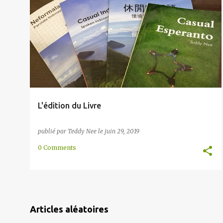
l
ANGLAIS
ÉDITEUR
FRANÇAIS
HISTOIRE
+
3
e
s
L'édition du Livre
publié par
Teddy Nee
le
juin 29, 2019
0 Comments
Articles aléatoires