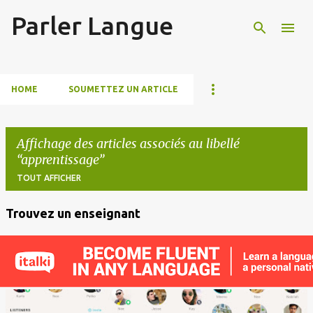
Parler Langue
Accéder au contenu principal
HOME
SOUMETTEZ UN ARTICLE
Affichage des articles associés au libellé
apprentissage
TOUT AFFICHER
Trouvez un enseignant
A
r
t
i
c