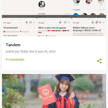
l
e
s
Tandem
publié par
Teddy Nee
le
juin 01, 2025
0 Comments