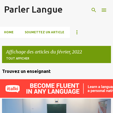
Parler Langue
Accéder au contenu principal
HOME
SOUMETTEZ UN ARTICLE
Affichage des articles du février, 2022
TOUT AFFICHER
Trouvez un enseignant
A
r
t
i
c
l