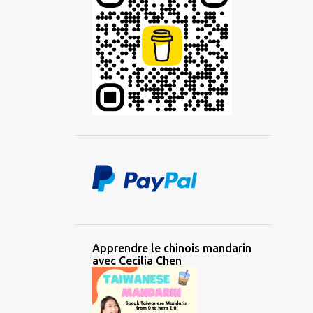
2
octobre 2022
1
août 2022
2
juillet 2022
1
mai 2022
2
mars 2022
1
février 2022
2
janvier 2022
6
2021
1
novembre 2021
1
octobre 2021
Apprendre le chinois mandarin
avec Cecilia Chen
1
août 2021
1
juillet 2021
1
juin 2021