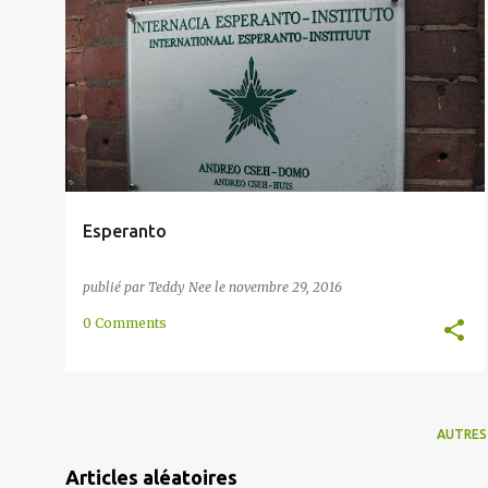
l
ARTIFICIELLE
ESPÉRANTO
INTERNATIONALE
e
INTRODUCTION
LANGUE
POLOGNE
+
s
Esperanto
publié par
Teddy Nee
le
novembre 29, 2016
0 Comments
AUTRES
Articles aléatoires