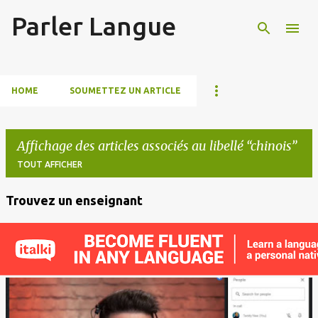
Parler Langue
Accéder au contenu principal
HOME
SOUMETTEZ UN ARTICLE
Affichage des articles associés au libellé
chinois
TOUT AFFICHER
Trouvez un enseignant
A
r
t
i
c
l