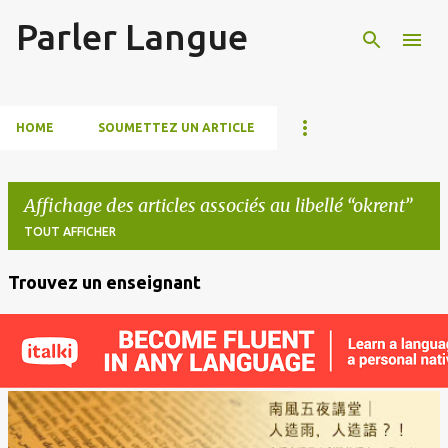
Parler Langue
Accéder au contenu principal
HOME
SOUMETTEZ UN ARTICLE
Affichage des articles associés au libellé
okrent
TOUT AFFICHER
Trouvez un enseignant
A
r
t
i
c
l