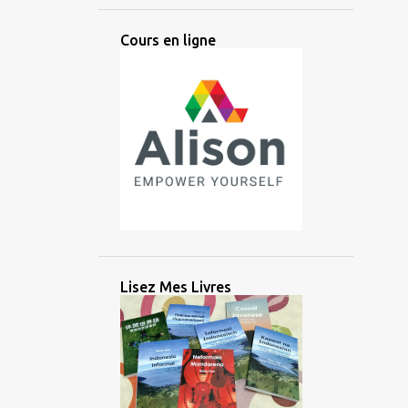
ANCIEN
ANGLAIS
ANTIQUE
Cours en ligne
ANTIQUITÉ
APPRENTISSAGE
ARABE
ARGENT
ARIKA
ARTIFICIEL
ARTIFICIELLE
ARTS
ASIATIQUE
ASIE
ASIE CENTRALE
ASIE DE L'EST
ASIE DU SUD
ASIE DU SUD EST
ASIE DU SUD-EST
AUDIO
AUSTRONÉSIEN
AUSTRONÉSIENNE
AUXILIAIRE
Lisez Mes Livres
AVANTAGE
AZERBAÏDJAN
BALINAIS
BANGLADESH
BATAK
BATAN
BATANES
BAYBAYIN
BILINGUE
BRAHMI
BRITANNIQUE