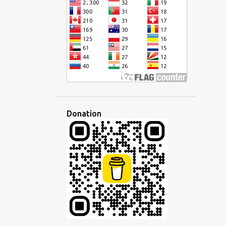
CURSIVE
DÉFI
DÉMOCRATIQUE
DÉVELOPPEMENT
DISCOURS
DISCUSSION
DISPARITÉ
ÉCHANGE
ÉCOLE
ÉCONOMIE
ÉCOUTE
ÉCOUTER
ÉCRIRE
ÉCRITURE
ÉDITEUR
ÉDUCATION
EFFACEMENT CULTUREL
EMPIRE
Donation
EMPLOI
EN LIGNE
ENSEIGNANT
ENSEIGNEMENT
ENTREPRISE
ESPAGNOL
ESPERANTISTO
ESPÉRANTO
ESPRIT
ÉTAT D'ESPRIT
ETHNIQUE
ÉTRANGER
ÉTRANGERS
ÉTUDE