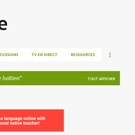
Accéder au contenu principal
e
SCUSSIONS
TV EN DIRECT
RESSOURCES
e haïtien
TOUT AFFICHER