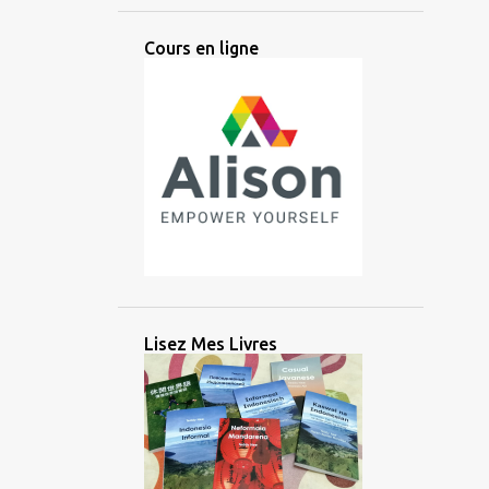
ANCIEN
ANGLAIS
ANTIQUE
Cours en ligne
ANTIQUITÉ
APPRENTISSAGE
ARABE
ARGENT
ARIKA
ARTIFICIEL
ARTIFICIELLE
ARTS
ASIATIQUE
ASIE
ASIE CENTRALE
ASIE DE L'EST
ASIE DU SUD
ASIE DU SUD EST
ASIE DU SUD-EST
AUDIO
AUSTRONÉSIEN
AUSTRONÉSIENNE
AUXILIAIRE
Lisez Mes Livres
AVANTAGE
AZERBAÏDJAN
BALINAIS
BANGLADESH
BATAK
BATAN
BATANES
BAYBAYIN
BILINGUE
BRAHMI
BRITANNIQUE