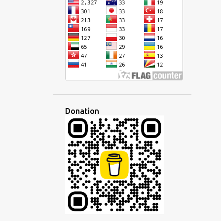
CURSIVE
DÉFI
DÉMOCRATIQUE
DÉVELOPPEMENT
DISCOURS
DISCUSSION
DISPARITÉ
ÉCHANGE
ÉCOLE
ÉCONOMIE
ÉCOUTE
ÉCOUTER
ÉCRIRE
ÉCRITURE
ÉDITEUR
ÉDUCATION
EFFACEMENT CULTUREL
EMPIRE
Donation
EMPLOI
EN LIGNE
ENSEIGNANT
ENSEIGNEMENT
ENTREPRISE
ESPAGNOL
ESPERANTISTO
ESPÉRANTO
ESPRIT
ÉTAT D'ESPRIT
ETHNIQUE
ÉTRANGER
ÉTRANGERS
ÉTUDE