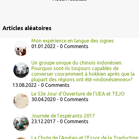
l
e
s
Articles aléatoires
Mon expérience en langue des signes
01.01.2022 - 0 Comments
Un groupe unique du chinois indonésien:
Pourquoi sont-ils toujours capables de
converser couramment à hokkien après que la
plupart des régions ont été «indonésiennes»?
13.08.2022 - 0 Comments
Le 52e Jour d'Ouverture de l'UEA et TEJO
30.04.2020 - 0 Comments
Journée de l'espéranto 2017
23.12.2017 - 0 Comments
La Chute de l'Anglais et l'Essor de la Traduction