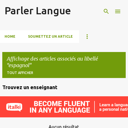
Parler Langue
Accéder au contenu principal
HOME
SOUMETTEZ UN ARTICLE
Affichage des articles associés au libellé
espagnol
TOUT AFFICHER
Trouvez un enseignant
A
r
t
i
c
Aucun résultat.