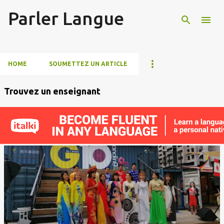
Parler Langue
Accéder au contenu principal
HOME
SOUMETTEZ UN ARTICLE
Trouvez un enseignant
A
r
t
i
c
l
e
s