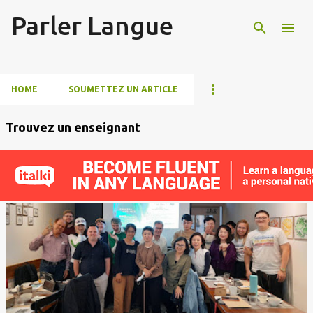
Parler Langue
Accéder au contenu principal
HOME
SOUMETTEZ UN ARTICLE
Trouvez un enseignant
A
r
t
i
c
l
e
s